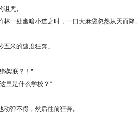
的诅咒。
竹林一处幽暗小道之时，一口大麻袋忽然从天而降
秒五米的速度狂奔。
绑架朕？！”
这里是什么学校？”
他动弹不得，然后往前狂奔。