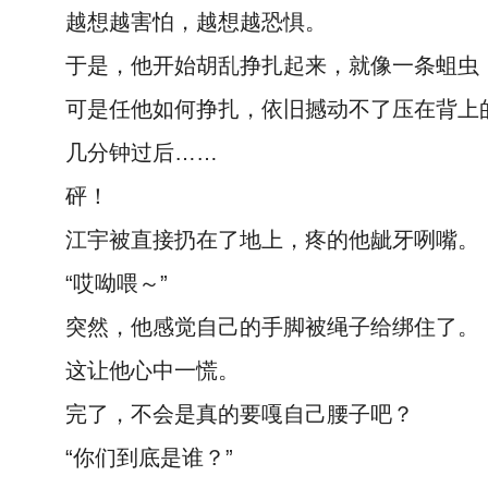
越想越害怕，越想越恐惧。
于是，他开始胡乱挣扎起来，就像一条蛆虫
可是任他如何挣扎，依旧撼动不了压在背上
几分钟过后……
砰！
江宇被直接扔在了地上，疼的他龇牙咧嘴。
“哎呦喂～”
突然，他感觉自己的手脚被绳子给绑住了。
这让他心中一慌。
完了，不会是真的要嘎自己腰子吧？
“你们到底是谁？”