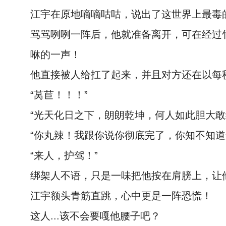
江宇在原地嘀嘀咕咕，说出了这世界上最毒
骂骂咧咧一阵后，他就准备离开，可在经过
咻的一声！
他直接被人给扛了起来，并且对方还在以每
“莴苣！！！”
“光天化日之下，朗朗乾坤，何人如此胆大敢
“你丸辣！我跟你说你彻底完了，你知不知道
“来人，护驾！”
绑架人不语，只是一味把他按在肩膀上，让
江宇额头青筋直跳，心中更是一阵恐慌！
这人...该不会要嘎他腰子吧？