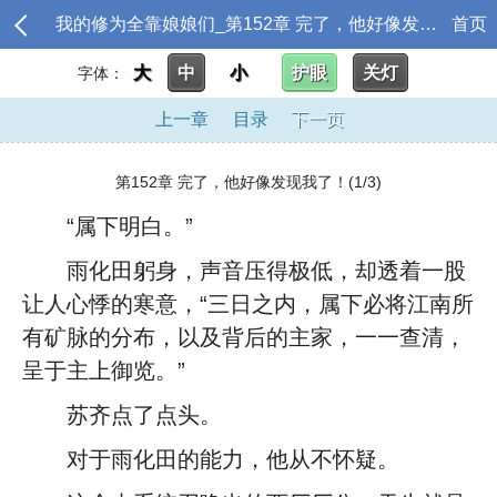
我的修为全靠娘娘们_第152章 完了，他好像发现我了！
首页
大
中
小
护眼
关灯
字体：
上一章
目录
下一页
第152章 完了，他好像发现我了！(1/3)
“属下明白。”
雨化田躬身，声音压得极低，却透着一股
让人心悸的寒意，“三日之内，属下必将江南所
有矿脉的分布，以及背后的主家，一一查清，
呈于主上御览。”
苏齐点了点头。
对于雨化田的能力，他从不怀疑。