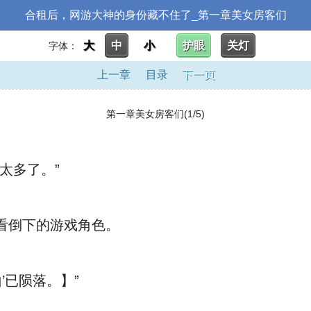
合租后，网游大神的身份藏不住了_第一章美女房客们
大
中
小
护眼
关灯
字体：
上一章
目录
下一页
第一章美女房客们(1/5)
太多了。”
看倒下的游戏角色。
’已陨落。】”