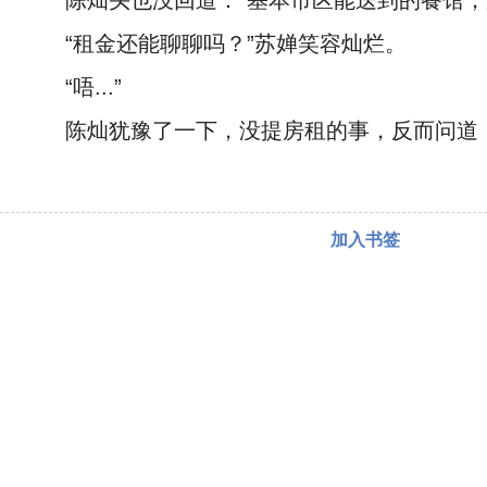
陈灿头也没回道：“基本市区能送到的餐馆
“租金还能聊聊吗？”苏婵笑容灿烂。
“唔...”
陈灿犹豫了一下，没提房租的事，反而问道
加入书签