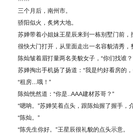
三个月后，南州市。
骄阳似火，炙烤大地。
苏婵带着小姐妹王星辰来到一栋别墅门前，
很快大门打开，从里面走出一名容貌清秀，
陈灿皱着眉打量两名美貌女子，“你们找谁？
苏婵掏出手机扬了扬道：“我是约好看房的，
“租房...哦！”
陈灿恍然道：“你是..AAA建材苏哥？”
“嗯呐。”苏婵笑着点头，跟陈灿握了握手，
“陈灿。”
“陈先生你好。”王星辰很礼貌的点头示意。